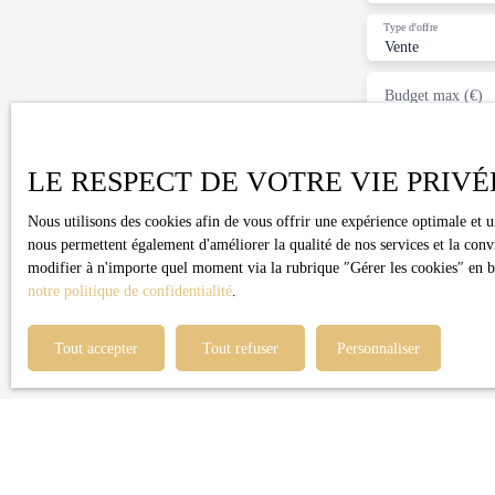
Type d'offre
Vente
Budget max (€)
J'accepte le 
l'objet de pro
LE RESPECT DE VOTRE VIE PRIVÉ
d'opposition 
Internet www.b
Nous utilisons des cookies afin de vous offrir une expérience optimale et 
nous permettent également d'améliorer la qualité de nos services et la conv
Société Worl
modifier à n'importe quel moment via la rubrique ″Gérer les cookies″ en bas
notre politique de confidentialité
.
Pour en savoir
confidentialit
Tout accepter
Tout refuser
Personnaliser