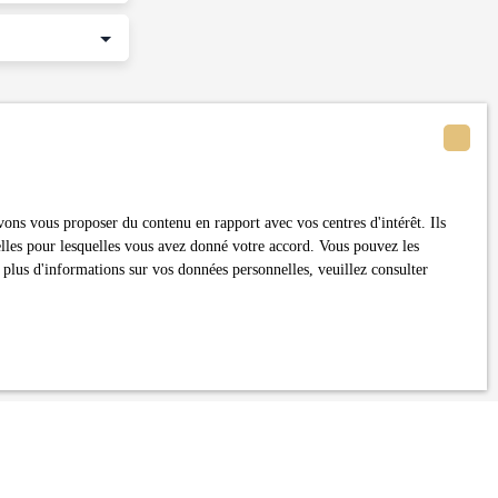
itez pas faire
ent sur la liste
ion, sur le site
ons vous proposer du contenu en rapport avec vos centres d'intérêt. Ils
nelles pour lesquelles vous avez donné votre accord. Vous pouvez les
 plus d'informations sur vos données personnelles, veuillez consulter
litique de