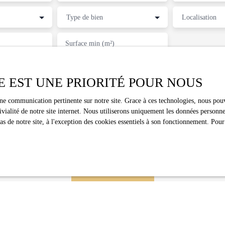
Type de bien
Localisation
Surface min (m²)
traitement de mes données personnelles conformément au RGPD. Si vous ne souha
spection commerciale par voie téléphonique, vous pouvez vous inscrire gratuitem
E EST UNE PRIORITÉ POUR NOUS
au démarchage téléphonique, prévu par l'article L223-1 du code de la consommat
loctel.gouv.fr ou par courrier adressé à :
une communication pertinente sur notre site. Grace à ces technologies, nous pouv
ivialité de notre site internet. Nous utiliserons uniquement les données person
dline, Service Bloctel, CS 61311, 41013 BLOIS CEDEX.
 de notre site, à l'exception des cookies essentiels à son fonctionnement. Pour
 plus sur le traitement de vos données personnelles, veuillez consulter notre
po
é
.
Recevoir des annonces