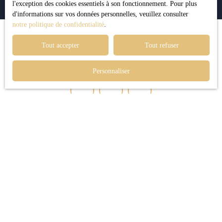
l'exception des cookies essentiels à son fonctionnement. Pour plus
d'informations sur vos données personnelles, veuillez consulter
notre politique de confidentialité
.
Tout accepter
Tout refuser
Suivez-nous
sur les réseaux sociaux :
Personnaliser
Je recherche un bien
Vente terrain Saint-Cyr-sur-Mer (83270)