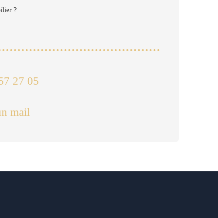
lier ?
57 27 05
n mail