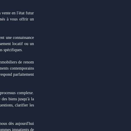
ente en l'état futur
és à vous offrir un
ent une connaissance
sement locatif ou un
s spécifiques.
immobiliers de renom
tements contemporains
rrespond parfaitement
processus complexe.
des biens jusqu'à la
stions, clarifier les
nous dès aujourd'hui
sommes impatients de