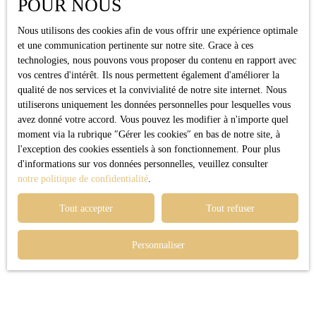
POUR NOUS
##### **3.2.2. Gestion Administrative Plus Complexe**
Nous utilisons des cookies afin de vous offrir une expérience optimale
et une communication pertinente sur notre site. Grace à ces
La gestion administrative d'une LMNP est plus complexe par rapport à
technologies, nous pouvons vous proposer du contenu en rapport avec
une location classique, nécessitant souvent l'intervention de comptables
vos centres d'intérêt. Ils nous permettent également d'améliorer la
pour assurer le suivi administratif en conformité avec le code du
qualité de nos services et la convivialité de notre site internet. Nous
commerce.
utiliserons uniquement les données personnelles pour lesquelles vous
avez donné votre accord. Vous pouvez les modifier à n'importe quel
##### **3.2.3. Coût d'Acquisition des Biens Meublés**
moment via la rubrique ″Gérer les cookies″ en bas de notre site, à
l'exception des cookies essentiels à son fonctionnement. Pour plus
L'obligation de fournir des équipements spécifiques pour répondre aux
d'informations sur vos données personnelles, veuillez consulter
critères de la location meublée peut entraîner des coûts initiaux plus
notre politique de confidentialité
.
élevés. Les investisseurs optent parfois pour des résidences de services
neuves, déjà équipées, pour faciliter la conformité aux exigences de
Tout accepter
Tout refuser
location meublée.
Personnaliser
### **4. Types de Biens Immobiliers pour un Investissement LMNP
Réussi**
Deux catégories d'investissements sont possibles en LMNP : la location
sous conditions et la location en résidence de services, cette dernière