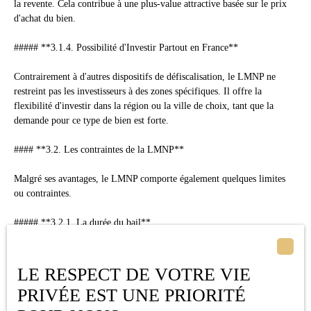
la revente. Cela contribue à une plus-value attractive basée sur le prix
d'achat du bien.
##### **3.1.4. Possibilité d'Investir Partout en France**
Contrairement à d'autres dispositifs de défiscalisation, le LMNP ne
restreint pas les investisseurs à des zones spécifiques. Il offre la
flexibilité d'investir dans la région ou la ville de choix, tant que la
demande pour ce type de bien est forte.
#### **3.2. Les contraintes de la LMNP**
Malgré ses avantages, le LMNP comporte également quelques limites
ou contraintes.
##### **3.2.1. La durée du bail**
Les contrats de location en LMNP sont souvent plus courts et plus
encadrés, avec des baux d'un an, neuf mois (pour les baux étudiants),
LE RESPECT DE VOTRE VIE
ou sous la forme de bail mobilité. Cela peut entraîner des changements
PRIVÉE EST UNE PRIORITÉ
fréquents d'occupants, demandant une gestion administrative plus
soutenue.